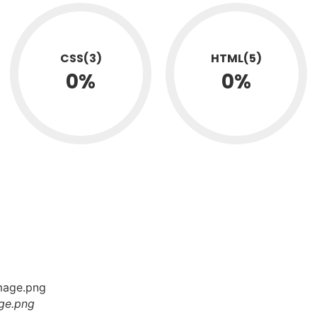
CSS(3)
HTML(5)
0
%
0
%
ge.png