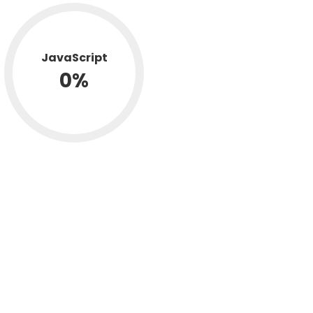
JavaScript
0
%
37f209ef-project-slide-image