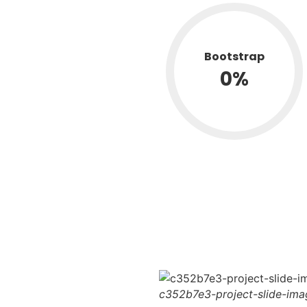
Bootstrap
0
%
c352b7e3-project-slide-ima