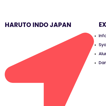
E
HARUTO INDO JAPAN
Inf
Sya
Alu
Da